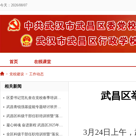
今天：2026/08/07
首页
在线课堂
>
党校建设
>
工作动态
相关新闻
武昌区
区委书记范礼奎在党校春季培训班作专题辅导 实干创新答好“十问” 提能担责开创新局
武昌青锐强基提能专题研讨班开班，多维培训赋能年轻干部素质提升助力支点建设
武昌区科级干部任职培训班暨“落实支点建设、加快转型升级”专题研讨班圆满结业
凝心铸魂 奋进新程 武昌区2025年第一期区管干部进修班结业
3月24日上午
全区科级干部任职培训班暨“落实支点建设、加快转型升级”专题研讨班开班